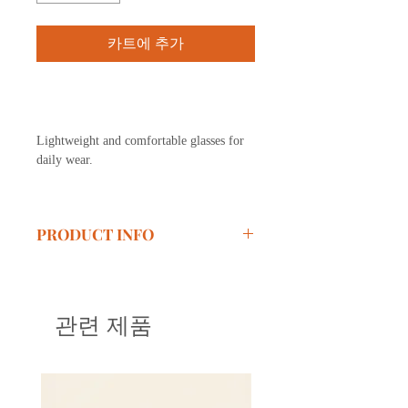
카트에 추가
구매하기
Lightweight and comfortable glasses for
daily wear.
PRODUCT INFO
Size:
49-24-148
Material:
TR90, Acetate
관련 제품