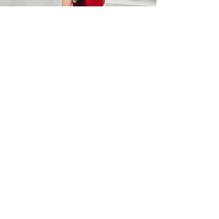
BARO OPTIC
Liên Hệ
0367785418
/
0912525880
barooptic@gmail.com
Địa Chỉ
96A Quảng Khánh, P. Quảng An
Q. Tây Hồ, Hà Nội
Giờ làm việc