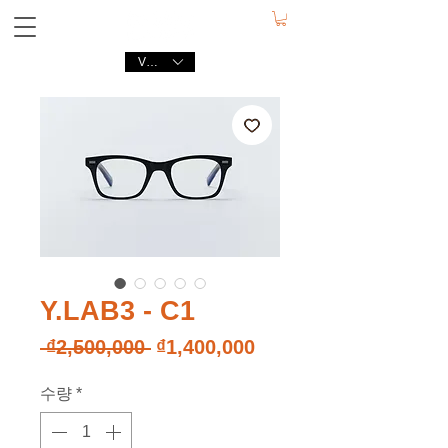
VND (₫)
Y.LAB3 - C1
일
할
 ₫2,500,000 
₫1,400,000
반
인
수량
*
가
가