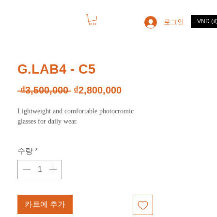
로그인
VND (₫
고객서비스
G.LAB4 - C5
일
할
 ₫3,500,000 
₫2,800,000
반
인
Lightweight and comfortable photocromic
가
가
glasses for daily wear.
수량
*
카트에 추가