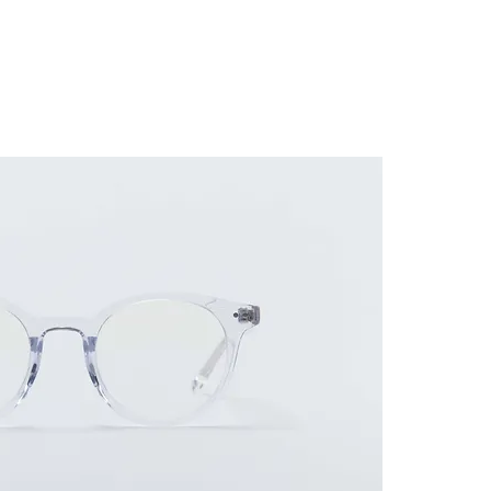
틴트렌즈 안경
액세서리
안경 정보