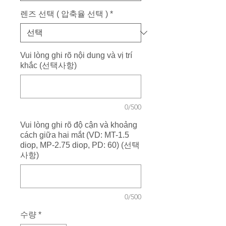
렌즈 선택 ( 압축율 선택 )
*
Vui lòng ghi rõ nội dung và vị trí
khắc (선택사항)
0/500
Vui lòng ghi rõ độ cận và khoảng
cách giữa hai mắt (VD: MT-1.5
diop, MP-2.75 diop, PD: 60) (선택
사항)
0/500
수량
*