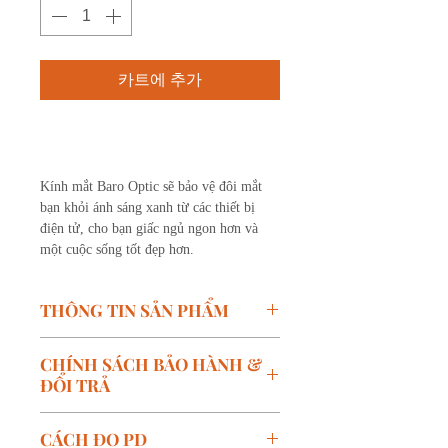
카트에 추가
구매하기
Kính mắt Baro Optic sẽ bảo vệ đôi mắt
bạn khỏi ánh sáng xanh từ các thiết bị
điện tử, cho bạn giấc ngủ ngon hơn và
một cuộc sống tốt đẹp hơn.
THÔNG TIN SẢN PHẨM
Mã SP: SATURN 3 - C05
CHÍNH SÁCH BẢO HÀNH &
Thương hiệu: S7&ILUVU
ĐỔI TRẢ
Kích thước:
W-50mm, B-
20mm, T-148mm
Chính sách bảo hành:
CÁCH ĐO PD
Màu: Bạ
Bảo hành miễn phí trong vòng