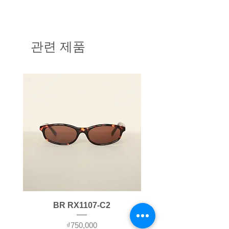
Chất liệu:
Titanium
1 năm kể từ ngày mua hàng
Cách để đo khoảng cách đồng
(W-width: Chiều rộng mắt, B-
với các lỗi do nhà sản xuất.
tử
bridge: Cầu mắt, T-temple: Càng
Bảo hành mất phí với các sản
PD (Pupillary Distance) hay còn
관련 제품
kính)
phẩm bị lỗi do quá trình sử
gọi là Khoảng cách đồng tử là số
dụng của khách hàng.
đo khoảng cách đồng tử, từ mắt
Chính sách đổi trả:
phải đến mắt trái trong điều kiện
Sản phẩm gọng kính được đổi
nhìn thẳng tự nhiên, có đơn vị
trả trong vòng 15 ngày kể từ
tính là mm.
ngày nhận hàng.
Cách để đo khoảng cách của
Sản phẩm kính mắt đã cắt
đồng tử thì khá là đơn giản, có
tròng không được áp dụng
thể tự làm hoặc nhờ người thân
chính sách đổi trả.
làm giúp.
Khách hàng được nhận lại
Những dụng cụ cần là một cây
100% số tiền đã thanh toán khi
thước theo đơn vị milimet (mm)
trả sản phẩm.
và một tấm gương.
Điều kiện đổi trả:
Bước 1
: Đứng cách xa tấm
BR RX1107-C2
Sản phẩm đổi trả (bao gồm
gương khoảng 20 cm, không quá
gọng kính và tròng demo) phải
xa và đủ gần để chúng ta có thể
가격
₫750,000