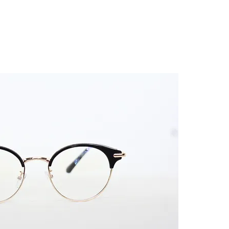
틴트렌즈 안경
액세서리
안경 정보