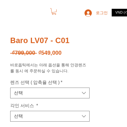
로그인
VND (₫
고객서비스
Baro LV07 - C01
일
할
 ₫799,000 
₫549,000
반
인
바로옵틱에서는 아래 옵션을 통해 안경렌즈
가
가
를 동시 에 주문하실 수 있습니다.
렌즈 선택 ( 압축율 선택 )
*
선택
각인 서비스
*
선택