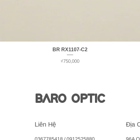
제품보기
BR RX1107-C2
가격
₫750,000
BARO OPTIC
Liên Hệ
Địa 
0367785418 / 0912525880
96A Q