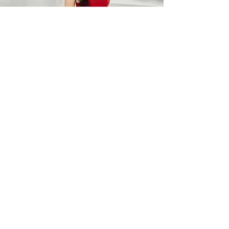
BARO OPTIC
Liên Hệ
0367785418
/
0912525880
barooptic@gmail.com
Địa Chỉ
96A Quảng Khánh, P. Quảng An
Q. Tây Hồ, Hà Nội
Giờ làm việc