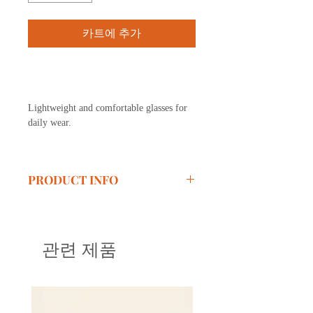
카트에 추가
구매하기
Lightweight and comfortable glasses for
daily wear.
PRODUCT INFO
Size:
51-18-146
Material:
Acetate
관련 제품