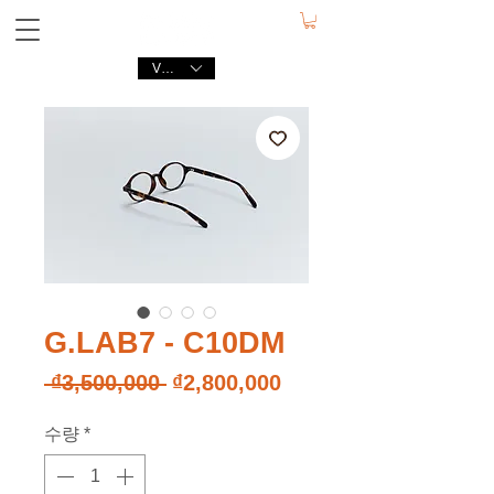
VND (₫)
G.LAB7 - C10DM
일
할
 ₫3,500,000 
₫2,800,000
반
인
수량
*
가
가