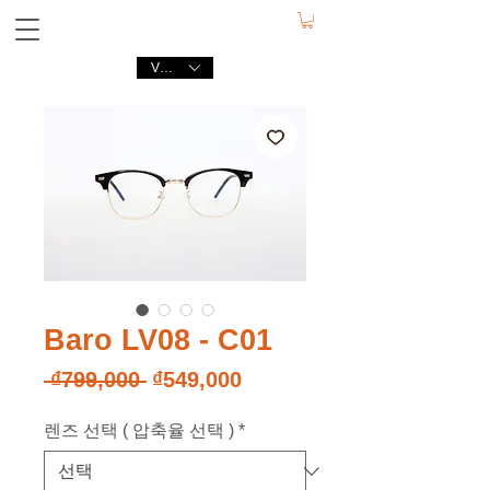
VND (₫)
Baro LV08 - C01
일
할
 ₫799,000 
₫549,000
반
인
렌즈 선택 ( 압축율 선택 )
가
*
가