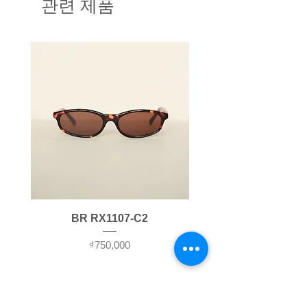
관련 제품
Made in Korea
는 유상 보증입니다.
맞출 수 있습니다. 일반적인 경우
(W-width: Eye width, B-bridge:
검안하는곳에서 제공하지만 제공
Bridge width, T-temple: Temple)
반환 정책 :
하지 않는 경우 부득이 안경원을
안경테는 수령 후 15 일 이내에
방문하시기 어려운 경우 집에서 자
반품됩니다.
가로도 측정이 가능합니다. 집에서
도수렌즈 제품은 렌즈에 한해
mm 단위까지 측정이 가능한 자를
반품이 불가합니다.
준비해주세요.
1. 거울에서 20cm 거리에서 자를
반품 조건:
눈썹 위치에 대고 정면을 바라봐주
제품은 사용전이어야 하며 외관
세요.
상 스크레치 등이 생겼을 시 반
2. 오른쪽 눈동자에 자의 0 위치에
품에 제한이 됩니다.
놓으세요.
교환은 동일한 모델의 동일 색
3. 왼쪽 눈동자 까지의 거리를 잽
BR RX1107-C2
상을 원칙으로 합니다.
니다.
반품의 경우 상담을 먼저 신청
* 눈동자 아래 자를 위치하시고 사
가격
₫750,000
해주세요.
진을 찍어주셔도 됩니다.
반품 운송료:
제품 하자로 인한 교환 운송료