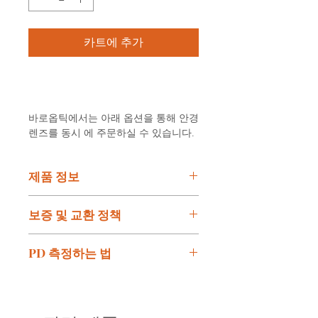
카트에 추가
구매하기
바로옵틱에서는 아래 옵션을 통해 안경
렌즈를 동시 에 주문하실 수 있습니다.
제품 정보
모델:
LV08-C01
보증 및 교환 정책
브랜드: BARO
제품규격:
W-49mm, B-21mm,
보증 및 교환 정책
PD 측정하는 법
T-150mm
보증 정책 :
색상:
Black
제품 자체의 결함은 구매일로부
PD (눈동자 사이) 측정하는 법
재질:
TR
터 1 년 무상 보증.
말 그래도 양 눈동자 사이의 거리
원산지:
Korea
고객 사용으로 인한 제품 수리
를 알아야 안경렌즈의 초점을 잘