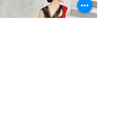
BARO OPTIC
Liên Hệ
0367785418
/
0912525880
barooptic@gmail.com
Địa Chỉ
96A Quảng Khánh, P. Quảng An