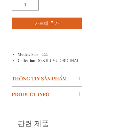
카트에 추가
구매하기
Model:
S55 - C55
Collection:
S7&ILUVU ORIGINAL
THÔNG TIN SẢN PHẨM
Mã SP:
S55
PRODUCT INFO
Kích thước:
Chiều rộng
mắt 54mm, Cầu kính 18mm,
Model:
S55
Càng kính 138mm
Measurement:
Lens
Màu:
C55 (Mặt trước: Đỏ rượu
width 54mm, Bridge 18mm,
관련 제품
bóng, Càng kính: Đen lì)
Temple 138mm