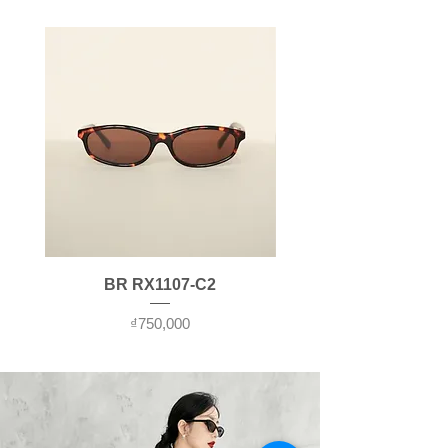
Chất liệu:
Polyamide 66
Color:
C55 (Front: Gloss
Sản xuất tại Hàn Quốc
Wine, Temple: Matte Black)
Material:
Polyamide 66
Made in Korea
BR RX1107-C2
가격
₫750,000