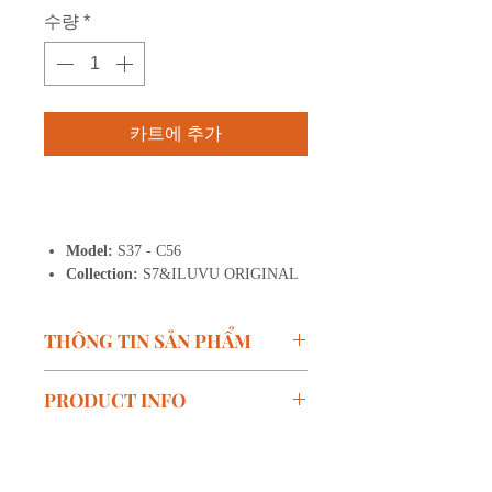
수량
*
카트에 추가
구매하기
Model:
S37 - C56
Collection:
S7&ILUVU ORIGINAL
THÔNG TIN SẢN PHẨM
Mã SP:
S37
PRODUCT INFO
Kích thước:
Chiều rộng
mắt 53mm, Cầu kính 18mm,
Model:
S37
Càng kính 138mm
Measurement:
Lens
Màu:
C56 (Xám trong đậm )