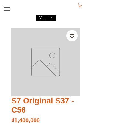
VND (₫)
S7 Original S37 -
C56
가
₫1,400,000
격