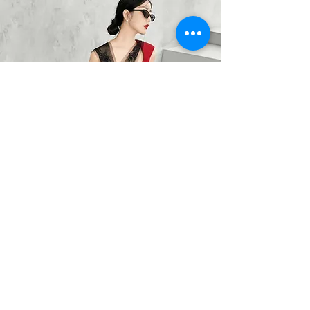
BARO OPTIC
Liên Hệ
0367785418
/
0912525880
barooptic@gmail.com
Địa Chỉ