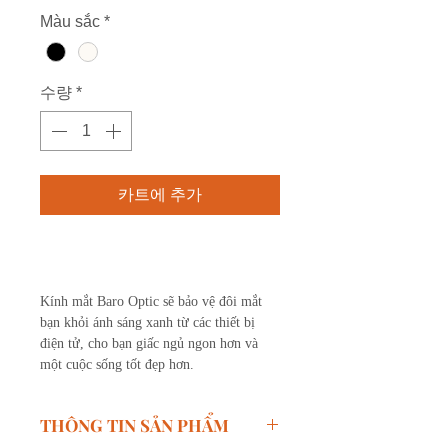
반
인
Màu sắc
*
가
가
수량
*
카트에 추가
구매하기
Kính mắt Baro Optic sẽ bảo vệ đôi mắt
bạn khỏi ánh sáng xanh từ các thiết bị
điện tử, cho bạn giấc ngủ ngon hơn và
một cuộc sống tốt đẹp hơn.
THÔNG TIN SẢN PHẨM