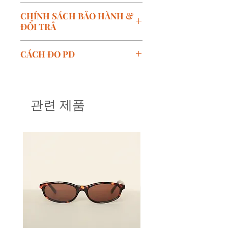
Mã SP:
OTELLO
CHÍNH SÁCH BẢO HÀNH &
Thương hiệu:
RIETI
ĐỔI TRẢ
Kích thước:
W-53, B-19, T-
145
Chính sách bảo hành:
CÁCH ĐO PD
Chất liệu:
Acetate
Bảo hành miễn phí trong vòng
Xuất xứ
: Hàn Quốc
6tháng kể từ ngày mua hàng
Cách để đo khoảng cách đồng
(W-width: Chiều rộng mắt, B-
với các lỗi do nhà sản xuất.
tử
bridge: Cầu mắt, T-temple: Càng
Bảo hành mất phí với các sản
PD (Pupillary Distance) hay còn
관련 제품
kính)
phẩm bị lỗi do quá trình sử
gọi là Khoảng cách đồng tử là số
dụng của khách hàng.
đo khoảng cách đồng tử, từ mắt
Chính sách đổi trả:
phải đến mắt trái trong điều kiện
Sản phẩm gọng kính được đổi
nhìn thẳng tự nhiên, có đơn vị
trả trong vòng 15 ngày kể từ
tính là mm.
ngày nhận hàng.
Cách để đo khoảng cách của
Sản phẩm kính mắt đã cắt
đồng tử thì khá là đơn giản, có
tròng không được áp dụng
thể tự làm hoặc nhờ người thân
chính sách đổi trả.
làm giúp.
Khách hàng được nhận lại
Những dụng cụ cần là một cây