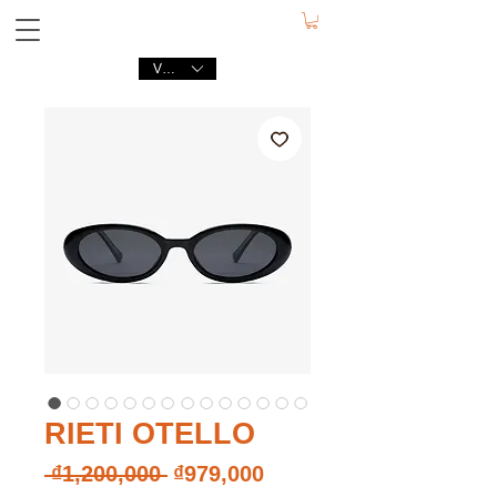
VND (₫)
RIETI OTELLO
일
할
 ₫1,200,000 
₫979,000