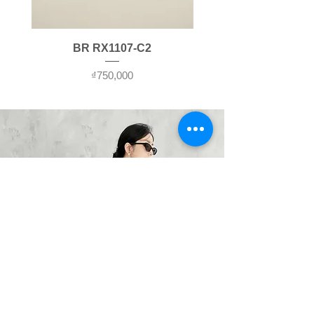
100% số tiền đã thanh toán khi
thước theo đơn vị milimet (mm)
trả sản phẩm.
và một tấm gương.
Điều kiện đổi trả:
Bước 1
: Đứng cách xa tấm
BR RX1107-C2
Sản phẩm đổi trả (bao gồm
gương khoảng 20 cm, không quá
gọng kính và tròng demo) phải
xa và đủ gần để chúng ta có thể
가격
₫750,000
ở tình trạng nguyên vẹn, chưa
nhìn thấy đồng tử của mắt. Đặt
qua sử dụng, không bị xước,
thước lên trên khu vực lông mày
cong, vênh, và đủ bộ bao bì.
để đo dễ hơn.
Sản phẩm được đổi phải cùng
Bước 2
: Nhắm mắt Phải và đặt vị
mã, có thể cùng màu hoặc
trí số “0” của cây thước tương
khác màu.
ứng với đồng tử của mắt Trái trên
Với sản phẩm đổi trả, vui lòng
lông mày (hoặc trên trán).
liên hệ trước với Baro Optic để
Bước 3
: Không di chuyển thước,
được hướng dẫn.
hãy nhắm lại mắt Trái, mở mắt
​​Chi phí đổi trả:
bên Phải và đo khoảng cách từ
Chi phí đổi hàng (2 chiều) do
số “0” đến đồng tử bên mắt phải.
khách hàng chi trả
Khoảng cách này (được tính theo
Chi phí trả hàng: Sản phẩm bị
mm) là khoảng cách đồng tử đơn.
lỗi do nhà sản xuất - chi phí trả
Chúng ta cũng có thể nhờ người