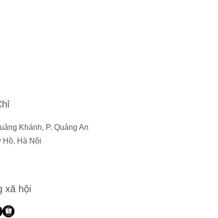
Chỉ
uảng Khánh, P. Quảng An
y Hồ, Hà Nội
 xã hội