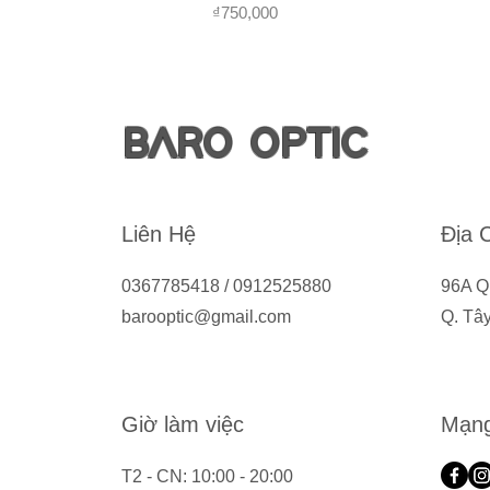
가격
₫750,000
BARO OPTIC
Liên Hệ
Địa 
0367785418 / 0912525880
96A Q
barooptic@gmail.com
Q. Tâ
Giờ làm việc
Mạng
T2 - CN: 10:00 - 20:00