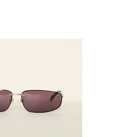
틴트렌즈 안경
액세서리
안경 정보