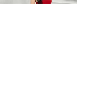
BARO OPTIC
Liên Hệ
0367785418
/
0912525880
barooptic@gmail.com
Địa Chỉ
96A Quảng Khánh, P. Quảng An
Q. Tây Hồ, Hà Nội
Giờ làm việc