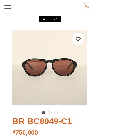
VND (₫)
BR BC8049-C1
가
₫750,000